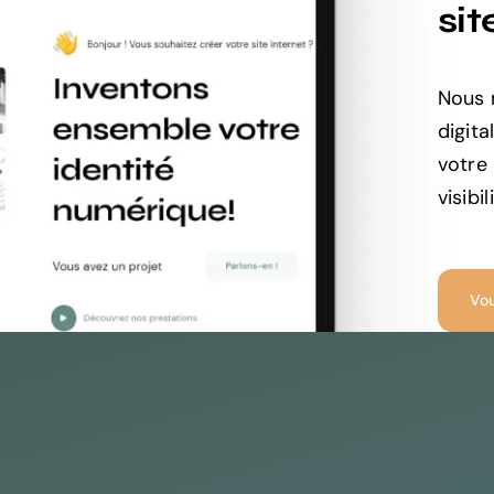
sit
Nous 
digita
votre
visibi
Vou