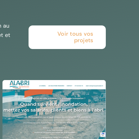
n au
Voir tous vos
et et
projets