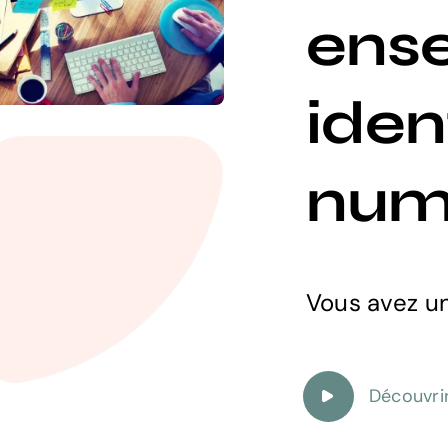
ens
iden
numé
Vous avez un
Découvri