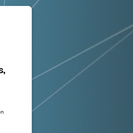
s,
on