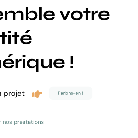
emble votre
tité
rique !
 projet
Parlons-en !
r nos prestations