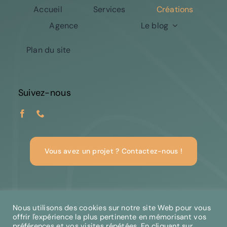
Accueil
Services
Créations
Agence
Le blog
Plan du site
Suivez-nous
Vous avez un projet ? Contactez-nous !
© Copyright 2026 | Créagency'M
Nous utilisons des cookies sur notre site Web pour vous
offrir l'expérience la plus pertinente en mémorisant vos
Mentions légales
préférences et vos visites répétées. En cliquant sur