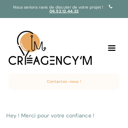
Passer
Nous serions ravis de discuter de votre projet !
06.52.12.44.32
au
contenu
Toggle
Navigat
Accueil
Contactez-nous !
Services
Créations
Hey ! Merci pour votre confiance !
Agence