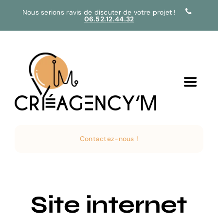
Passer
Nous serions ravis de discuter de votre projet !
06.52.12.44.32
au
contenu
Toggle
Navigat
Accueil
Contactez-nous !
Services
Créations
Site internet
Agence