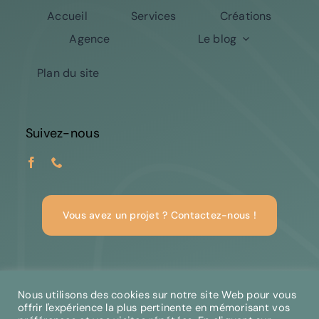
Accueil
Services
Créations
Agence
Le blog
Plan du site
Suivez-nous
Vous avez un projet ? Contactez-nous !
© Copyright 2026 | Créagency'M
Nous utilisons des cookies sur notre site Web pour vous
offrir l'expérience la plus pertinente en mémorisant vos
Mentions légales