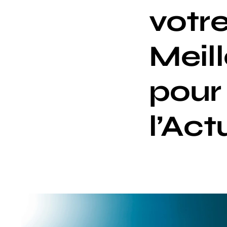
votre
Meil
pour 
l’Act