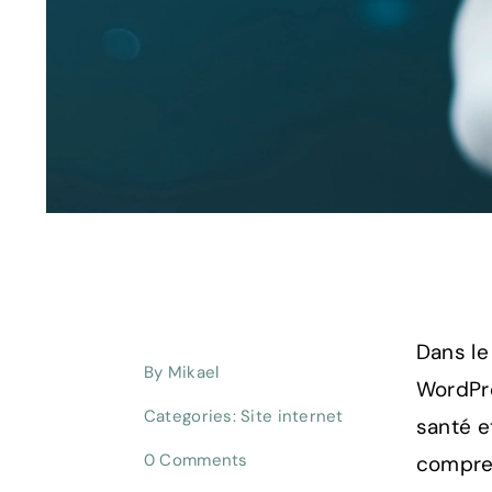
Dans le
By
Mikael
WordPre
Categories:
Site internet
santé e
on
0 Comments
compren
La