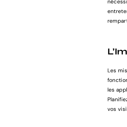
nécessi
entrete
rempar
L’I
Les mis
fonctio
les app
Planifi
vos visi