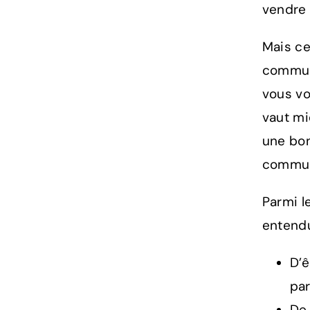
vendre 
Mais ce
communi
vous vo
vaut mi
une bon
commun
Parmi l
entendu
D’ê
par
De 