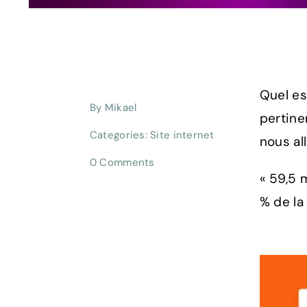
Quel es
By
Mikael
pertine
Categories:
Site internet
nous all
on
0 Comments
Quel
« 59,5 
est
% de la
l’intérêt
pour
un
entrepreneur
de
créer
un
site